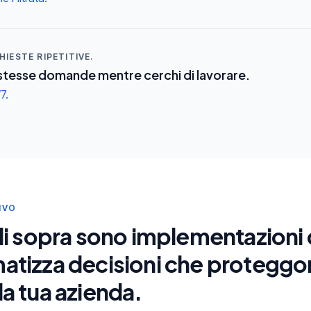
IESTE RIPETITIVE.
stesse domande mentre cerchi di lavorare.
7.
IVO
di sopra sono implementazioni c
tizza decisioni che proteggon
a tua azienda.