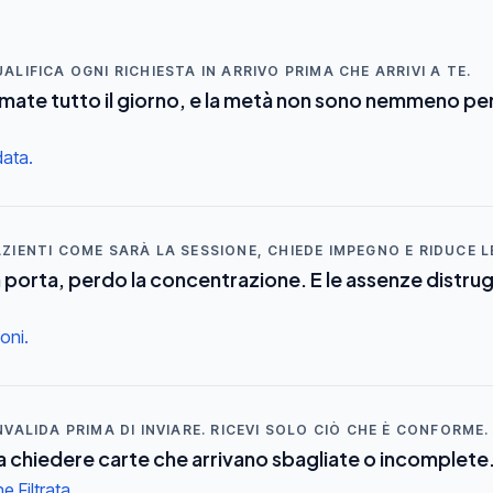
ALIFICA OGNI RICHIESTA IN ARRIVO PRIMA CHE ARRIVI A TE.
ate tutto il giorno, e la metà non sono nemmeno per
data.
AZIENTI COME SARÀ LA SESSIONE, CHIEDE IMPEGNO E RIDUCE L
la porta, perdo la concentrazione. E le assenze distru
oni.
NVALIDA PRIMA DI INVIARE. RICEVI SOLO CIÒ CHE È CONFORME.
a chiedere carte che arrivano sbagliate o incomplete
 Filtrata.