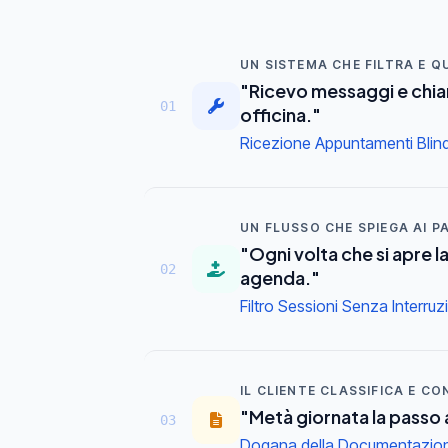
UN SISTEMA CHE FILTRA E QU
"Ricevo messaggi e chiam
01
officina."
Ricezione Appuntamenti Blin
UN FLUSSO CHE SPIEGA AI P
"Ogni volta che si apre 
02
agenda."
Filtro Sessioni Senza Interruzi
IL CLIENTE CLASSIFICA E CO
"Metà giornata la passo 
03
Dogana della Documentazione