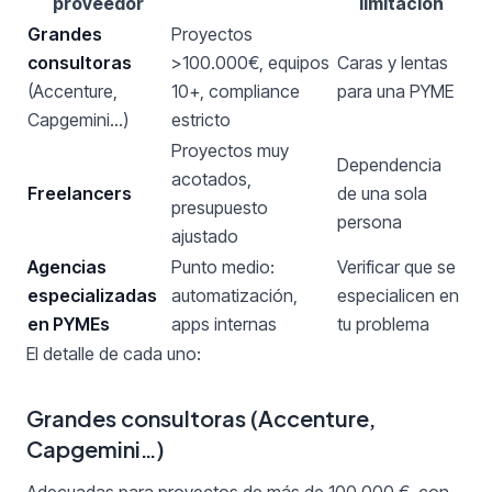
proveedor
limitación
Grandes
Proyectos
consultoras
>100.000€, equipos
Caras y lentas
(Accenture,
10+, compliance
para una PYME
Capgemini…)
estricto
Proyectos muy
Dependencia
acotados,
Freelancers
de una sola
presupuesto
persona
ajustado
Agencias
Punto medio:
Verificar que se
especializadas
automatización,
especialicen en
en PYMEs
apps internas
tu problema
El detalle de cada uno:
Grandes consultoras (Accenture,
Capgemini…)