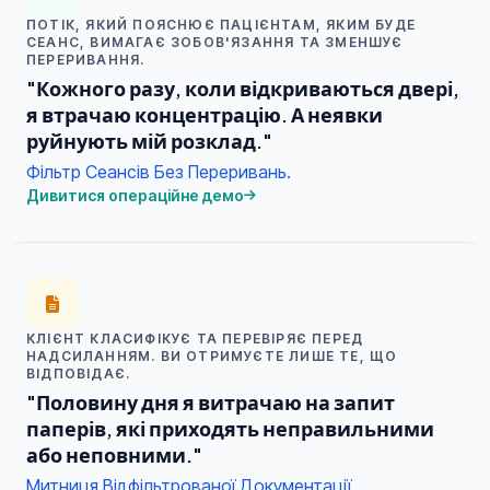
ПОТІК, ЯКИЙ ПОЯСНЮЄ ПАЦІЄНТАМ, ЯКИМ БУДЕ
СЕАНС, ВИМАГАЄ ЗОБОВ'ЯЗАННЯ ТА ЗМЕНШУЄ
ПЕРЕРИВАННЯ.
"Кожного разу, коли відкриваються двері,
я втрачаю концентрацію. А неявки
руйнують мій розклад."
Фільтр Сеансів Без Переривань.
Дивитися операційне демо
КЛІЄНТ КЛАСИФІКУЄ ТА ПЕРЕВІРЯЄ ПЕРЕД
НАДСИЛАННЯМ. ВИ ОТРИМУЄТЕ ЛИШЕ ТЕ, ЩО
ВІДПОВІДАЄ.
"Половину дня я витрачаю на запит
паперів, які приходять неправильними
або неповними."
Митниця Відфільтрованої Документації.