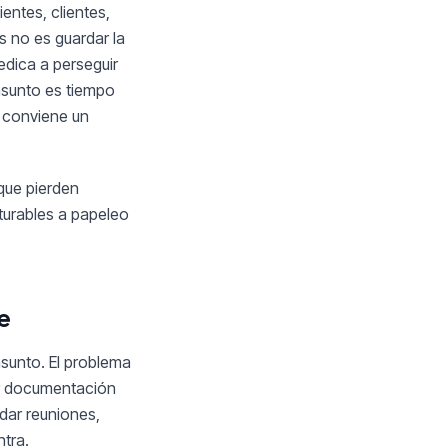
ntes, clientes,
s no es guardar la
dica a perseguir
asunto es tiempo
o conviene un
que pierden
turables a papeleo
e
asunto. El problema
ar documentación
ndar reuniones,
tra.