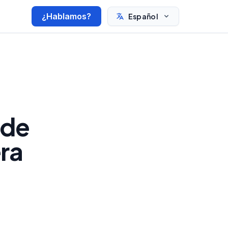
¿Hablamos?
Español
 de
ra