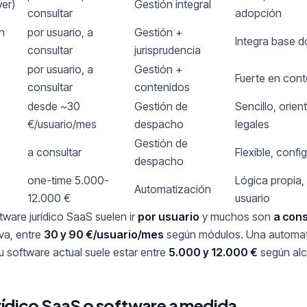
wer)
Gestión integral
consultar
adopción
n
por usuario, a
Gestión +
Integra base d
consultar
jurisprudencia
por usuario, a
Gestión +
Fuerte en cont
consultar
contenidos
desde ~30
Gestión de
Sencillo, orie
€/usuario/mes
despacho
legales
Gestión de
a consultar
Flexible, confi
despacho
one-time 5.000-
Lógica propia, 
Automatización
12.000 €
usuario
tware jurídico SaaS suelen ir
por usuario
y muchos son
a cons
iva, entre
30 y 90 €/usuario/mes
según módulos. Una automat
u software actual suele estar entre
5.000 y 12.000 €
según alc
rídico SaaS o software a medida