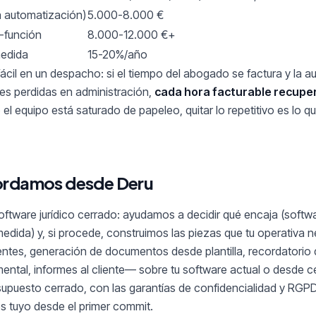
 automatización)
5.000-8.000 €
-función
8.000-12.000 €+
medida
15-20%/año
fácil en un despacho: si el tiempo del abogado se factura y la a
es perdidas en administración,
cada hora facturable recupe
 el equipo está saturado de papeleo, quitar lo repetitivo es lo 
ordamos desde Deru
tware jurídico cerrado: ayudamos a decidir qué encaja (softwa
edida) y, si procede, construimos las piezas que tu operativa 
ientes, generación de documentos desde plantilla, recordatorio 
ental, informes al cliente— sobre tu software actual o desde 
supuesto cerrado, con las garantías de confidencialidad y RGPD
es tuyo desde el primer commit.