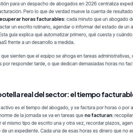
tión para un despacho de abogados en 2026 centraliza expedie
acturación. Pero lo que de verdad mueve la cuenta de resultado
ecuperar horas facturables
: cada minuto que un abogado de
ctar un escrito rutinario, agendar o informar del estado de un 
 Esta guía explica qué automatizar primero, qué cuesta y cuánd
aaS frente a un desarrollo a medida.
que sienten que el equipo se ahoga en tareas administrativas, 
es por responder tarde, o que dedican demasiadas horas no fac
botella real del sector: el tiempo facturabl
activo es el tiempo del abogado, y se factura por horas o por 
norme de la jornada se va en tareas que
no facturan
: recopil
ar el mismo tipo de escrito una y otra vez, recordar plazos, age
o de un expediente. Cada una de esas horas es dinero que no en