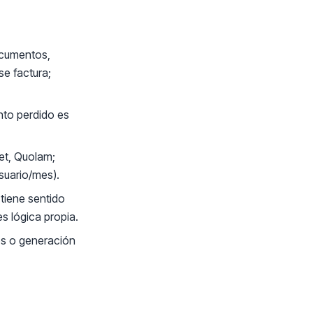
ocumentos,
se factura;
nto perdido es
et, Quolam;
suario/mes).
tiene sentido
s lógica propia.
zos o generación