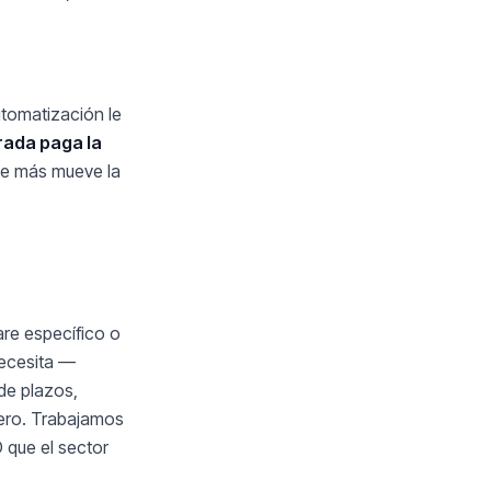
utomatización le
rada paga la
que más mueve la
re específico o
necesita —
de plazos,
cero. Trabajamos
 que el sector