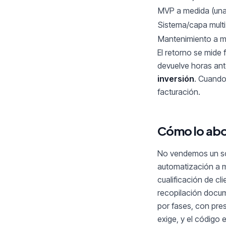
MVP a medida (una
Sistema/capa multi
Mantenimiento a 
El retorno se mide 
devuelve horas ant
inversión
. Cuando
facturación.
Cómo lo ab
No vendemos un sof
automatización a m
cualificación de cl
recopilación docum
por fases, con pre
exige, y el código 