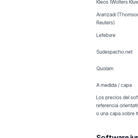
Kleos (Wolters Klu
Aranzadi (Thomso
Reuters)
Lefebvre
Sudespacho.net
Quolam
A medida / capa
Los precios del sof
referencia orientat
o una capa sobre t
Software ju