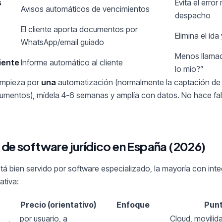
s
Evita el error
Avisos automáticos de vencimientos
despacho
El cliente aporta documentos por
Elimina el ida
WhatsApp/email guiado
Menos llama
iente
Informe automático al cliente
lo mío?”
 empieza por
una
automatización (normalmente la captación de c
mentos), mídela 4-6 semanas y amplía con datos. No hace fal
de software jurídico en España (2026)
stá bien servido por software especializado, la mayoría con int
ativa:
Precio (orientativo)
Enfoque
Punt
por usuario, a
Cloud, movilid