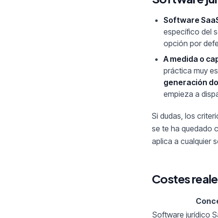
Software Saa
específico del 
opción por defe
A medida o ca
práctica muy es
generación do
empieza a disp
Si dudas, los crite
se te ha quedado c
aplica a cualquier s
Costes reale
Conc
Software jurídico 