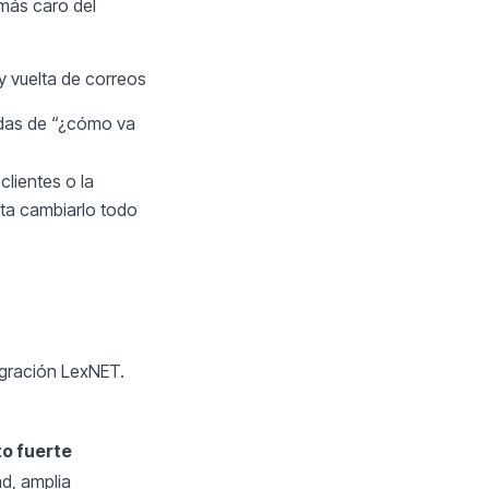
 más caro del
 y vuelta de correos
das de “¿cómo va
lientes o la
ta cambiarlo todo
egración LexNET.
o fuerte
ad, amplia