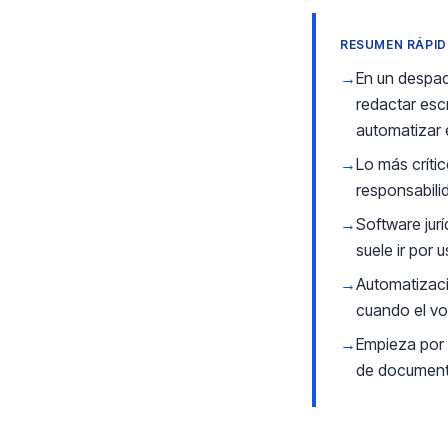
RESUMEN RÁPI
→
En un despac
redactar escr
automatizar 
→
Lo más críti
responsabilid
→
Software jur
suele ir por
→
Automatizaci
cuando el vo
→
Empieza por e
de document