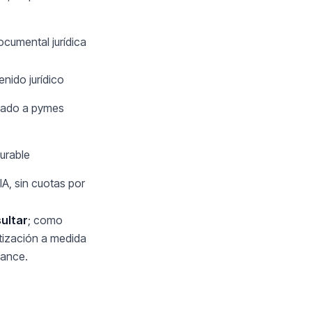
ocumental jurídica
enido jurídico
ntado a pymes
gurable
IA, sin cuotas por
ultar
; como
ización a medida
ance.