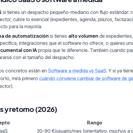
S
si tienes un despacho pequeño-mediano con flujo estándar: rá
sector, cubre lo esencial (expedientes, agenda, plazos, facturac
cto para la mayoría.
pa de automatización
si tienes
alto volumen
de expedientes,
pecífica, integraciones que el software no ofrece, o quieres un
cumental con IA
propia que te diferencie. También cuando pag
ararse con el tamaño del despacho.
rios concretos están en
Software a medida vs SaaS
. Y si ya tie
orto, mira primero
cuándo conviene cambiar de software de ge
ector).
s y retorno (2026)
epto
Rango
SaaS
30-90 €/usuario/mes (orientativo, muchos a c