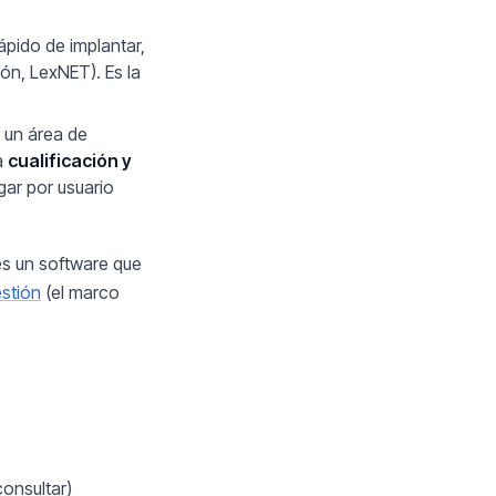
pido de implantar,
ión, LexNET). Es la
 un área de
a
cualificación y
ar por usuario
nes un software que
stión
(el marco
onsultar)