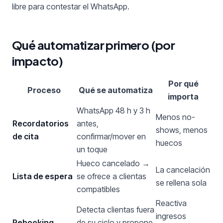
libre para contestar el WhatsApp.
Qué automatizar primero (por
impacto)
Por qué
Proceso
Qué se automatiza
importa
WhatsApp 48 h y 3 h
Menos no-
Recordatorios
antes,
shows, menos
de cita
confirmar/mover en
huecos
un toque
Hueco cancelado →
La cancelación
Lista de espera
se ofrece a clientas
se rellena sola
compatibles
Reactiva
Detecta clientas fuera
ingresos
Rebooking
de su ciclo y propone