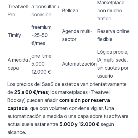
Marketplace
Treatwell
a consultar +
Belleza
con mucho
Pro
comisión
tráfico
freemium,
Agenda multi-
Reserva online
Timify
~25-50
sector
flexible
€/mes
Lógica propia,
one-time
A medida /
IA, multi-sede,
5.000-
Automatización
capa
sin cuotas por
12.000 €
usuario
Los precios del SaaS de estética van orientativamente
de
25 a 60 €/mes
; los marketplaces (Treatwell,
Booksy) pueden añadir
comisión por reserva
captada
, que con volumen conviene vigilar. Una
automatización a medida o una capa sobre tu software
actual suele estar entre
5.000 y 12.000 €
según
alcance.